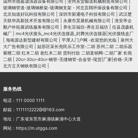
温州市德嘉滤清器设备有限公司
|
沧州东贸输送机械制造有限公司
|
玻璃钢管道-玻璃钢桥架-玻璃钢支架 - 河北言阔环保设备有限公司
|
北京知道好玩科技有限公司
|
深圳市新通电子科技有限公司
|
武汉楚
天联华高新技术开发有限公司
|
永康市昊展机械有限公司
|
淮安帝企
鹅户外拓展训练服务有限公司
|
养生豆福坊-养生豆福坊
|
任县茂森机
械厂
|
mc4光伏接头_mc4光伏连接器_封腾光伏连接器|光伏接线盒厂
|
海南源达新型建材有限公司
|
平潭人门户网 -欢迎您的光临
|
泉州大
大广告有限公司
|
姑苏区采长尧民乐工作室-二胡 苏州二胡 二胡乐器
紫檀二胡 红木二胡 老红木二胡 货到付款 二胡直销网-二胡厂家 长尧
二胡
|
20cr-30cr-40cr-钢管-无缝钢管-合金管-现货|厂家|价格-天津
北方立天钢铁有限公司
|
服务热线
电话：111 0000 1111
邮箱：1111112222@@163.com
地址：广东省东莞市麻涌镇麻涌中心大道
网站：https://m.utggs.com