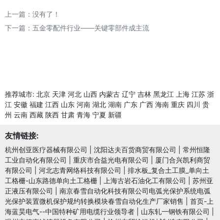
上一篇：没有了！
下一篇：
五金零配件行业——关键零部件成主流
推荐城市:
北京
天津
河北
山西
内蒙古
辽宁
吉林
黑龙江
上海
江苏
浙
江
安徽
福建
江西
山东
河南
湖北
湖南
广东
广西
海南
重庆
四川
贵
州
云南
西藏
陕西
甘肃
青海
宁夏
新疆
友情链接:
杭州创亚医疗器械有限公司
|
沈阳达夫百货商贸有限公司
|
常州恒隆
工业自动化有限公司
|
重庆市合益光电有限公司
|
厦门合兴凯利商贸
有限公司
|
河北志青网络科技有限公司
|
排水板_复合土工膜_单向土
工格栅-山东路德单向土工格栅
|
上海古岩石油化工有限公司
|
苏州亚
正液压有限公司
|
南京春雪自动化科技有限公司电弧光保护系统电弧
光保护装置微机保护规约转换模块春雪自动化生产厂家销售
|
首页-上
海蓝昊电气--中国特种矿用电缆行业领导者
|
山东轧一钢铁有限公司
|