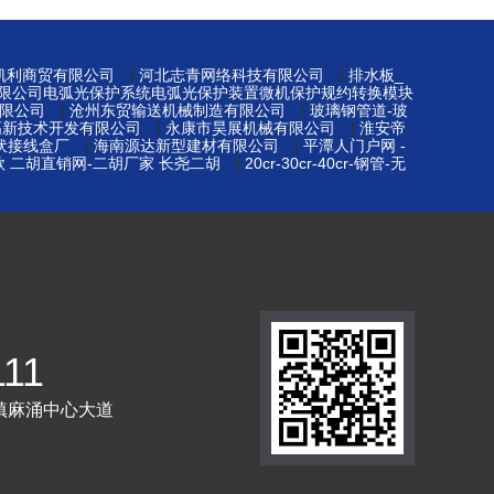
|
|
凯利商贸有限公司
河北志青网络科技有限公司
排水板_
限公司电弧光保护系统电弧光保护装置微机保护规约转换模块
|
|
限公司
沧州东贸输送机械制造有限公司
玻璃钢管道-玻
|
|
高新技术开发有限公司
永康市昊展机械有限公司
淮安帝
|
|
光伏接线盒厂
海南源达新型建材有限公司
平潭人门户网 -
|
款 二胡直销网-二胡厂家 长尧二胡
20cr-30cr-40cr-钢管-无
111
镇麻涌中心大道