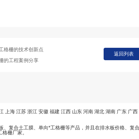
工格栅的技术创新点
返回列表
栅的工程案例分享
江
上海
江苏
浙江
安徽
福建
江西
山东
河南
湖北
湖南
广东
广西
水板、复合土工膜、单向*工格栅等产品，并且在排水板价格、复
工格栅厂家。