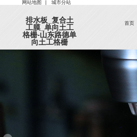
网站地图
|
城市分站
排水板_复合土
首页
工膜_单向土工
格栅-山东路德单
向土工格栅