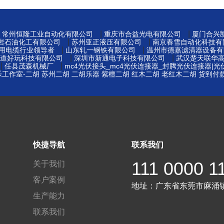
|
|
|
常州恒隆工业自动化有限公司
重庆市合益光电有限公司
厦门合兴
|
|
岩石油化工有限公司
苏州亚正液压有限公司
南京春雪自动化科技有
|
|
矿用电缆行业领导者
山东轧一钢铁有限公司
温州市德嘉滤清器设备有
|
|
道好玩科技有限公司
深圳市新通电子科技有限公司
武汉楚天联华
|
|
任县茂森机械厂
mc4光伏接头_mc4光伏连接器_封腾光伏连接器|
工作室-二胡 苏州二胡 二胡乐器 紫檀二胡 红木二胡 老红木二胡 货到付
|
快捷导航
联系我们
111 0000 1
关于我们
客户案例
地址：
广东省东莞市麻涌
生产能力
联系我们