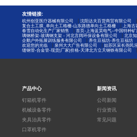
友情链接:
|
杭州创亚医疗器械有限公司
沈阳达夫百货商贸有限公司
|
复合土工膜_单向土工格栅-山东路德单向土工格栅
上海古
|
春雪自动化生产厂家销售
首页-上海蓝昊电气--中国特种
|
璃钢桥架-玻璃钢支架 - 河北言阔环保设备有限公司
北京知
|
企鹅户外拓展训练服务有限公司
养生豆福坊-养生豆福坊
|
|
欢迎您的光临
泉州大大广告有限公司
姑苏区采长尧民乐
缝钢管-合金管-现货|厂家|价格-天津北方立天钢铁有限公司
产品中心
新闻资讯
钉箱机零件
公司新闻
机械设备零件
行业资讯
夹具治具零件
常见问题
口罩机零件