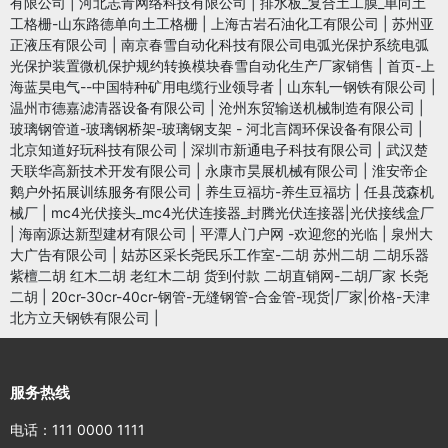
有限公司
|
河北志青网络科技有限公司
|
排水板_复合土工膜_单向土
工格栅-山东路德单向土工格栅
|
上海古岩石油化工有限公司
|
苏州亚
正液压有限公司
|
南京春雪自动化科技有限公司电弧光保护系统电弧
光保护装置微机保护规约转换模块春雪自动化生产厂家销售
|
首页-上
海蓝昊电气--中国特种矿用电缆行业领导者
|
山东轧一钢铁有限公司
|
温州市德嘉滤清器设备有限公司
|
沧州东贸输送机械制造有限公司
|
玻璃钢管道-玻璃钢桥架-玻璃钢支架 - 河北言阔环保设备有限公司
|
北京知道好玩科技有限公司
|
深圳市新通电子科技有限公司
|
武汉楚
天联华高新技术开发有限公司
|
永康市昊展机械有限公司
|
淮安帝企
鹅户外拓展训练服务有限公司
|
养生豆福坊-养生豆福坊
|
任县茂森机
械厂
|
mc4光伏接头_mc4光伏连接器_封腾光伏连接器|光伏接线盒厂
|
海南源达新型建材有限公司
|
平潭人门户网 -欢迎您的光临
|
泉州大
大广告有限公司
|
姑苏区采长尧民乐工作室-二胡 苏州二胡 二胡乐器
紫檀二胡 红木二胡 老红木二胡 货到付款 二胡直销网-二胡厂家 长尧
二胡
|
20cr-30cr-40cr-钢管-无缝钢管-合金管-现货|厂家|价格-天津
北方立天钢铁有限公司
|
服务热线
电话：111 0000 1111