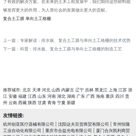
了有效的解决方案。在未来的土木工程发展中，我们期待这些材料能
够发挥更大的作用，为人类社会的发展做出更大的贡献。
复合土工膜
单向土工格栅
上一篇：
专家解读：排水板、复合土工膜与单向土工格栅的技术优势
下一篇：
科普：排水板、复合土工膜与单向土工格栅的制造工艺
推荐城市:
北京
天津
河北
山西
内蒙古
辽宁
吉林
黑龙江
上海
江苏
浙
江
安徽
福建
江西
山东
河南
湖北
湖南
广东
广西
海南
重庆
四川
贵
州
云南
西藏
陕西
甘肃
青海
宁夏
新疆
友情链接:
杭州创亚医疗器械有限公司
|
沈阳达夫百货商贸有限公司
|
常州恒隆
工业自动化有限公司
|
重庆市合益光电有限公司
|
厦门合兴凯利商贸