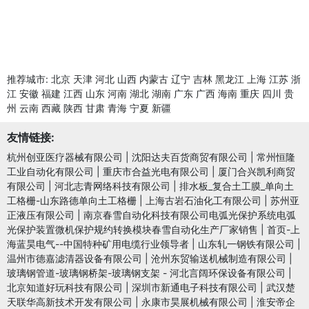
推荐城市:
北京
天津
河北
山西
内蒙古
辽宁
吉林
黑龙江
上海
江苏
浙
江
安徽
福建
江西
山东
河南
湖北
湖南
广东
广西
海南
重庆
四川
贵
州
云南
西藏
陕西
甘肃
青海
宁夏
新疆
友情链接:
杭州创亚医疗器械有限公司
|
沈阳达夫百货商贸有限公司
|
常州恒隆
工业自动化有限公司
|
重庆市合益光电有限公司
|
厦门合兴凯利商贸
有限公司
|
河北志青网络科技有限公司
|
排水板_复合土工膜_单向土
工格栅-山东路德单向土工格栅
|
上海古岩石油化工有限公司
|
苏州亚
正液压有限公司
|
南京春雪自动化科技有限公司电弧光保护系统电弧
光保护装置微机保护规约转换模块春雪自动化生产厂家销售
|
首页-上
海蓝昊电气--中国特种矿用电缆行业领导者
|
山东轧一钢铁有限公司
|
温州市德嘉滤清器设备有限公司
|
沧州东贸输送机械制造有限公司
|
玻璃钢管道-玻璃钢桥架-玻璃钢支架 - 河北言阔环保设备有限公司
|
北京知道好玩科技有限公司
|
深圳市新通电子科技有限公司
|
武汉楚
天联华高新技术开发有限公司
|
永康市昊展机械有限公司
|
淮安帝企