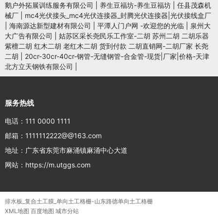
鹅户外拓展训练服务有限公司
|
养生豆福坊-养生豆福坊
|
任县茂森机
械厂
|
mc4光伏接头_mc4光伏连接器_封腾光伏连接器|光伏接线盒厂
|
海南源达新型建材有限公司
|
平潭人门户网 -欢迎您的光临
|
泉州大
大广告有限公司
|
姑苏区采长尧民乐工作室-二胡 苏州二胡 二胡乐器
紫檀二胡 红木二胡 老红木二胡 货到付款 二胡直销网-二胡厂家 长尧
二胡
|
20cr-30cr-40cr-钢管-无缝钢管-合金管-现货|厂家|价格-天津
北方立天钢铁有限公司
|
服务热线
电话：111 0000 1111
邮箱：1111112222@@163.com
地址：广东省东莞市麻涌镇麻涌中心大道
网站：https://m.utggs.com
排水板_复合土工膜_单向土工格栅-山东路德单向土工格栅
XML地图
百度地图
城市分站