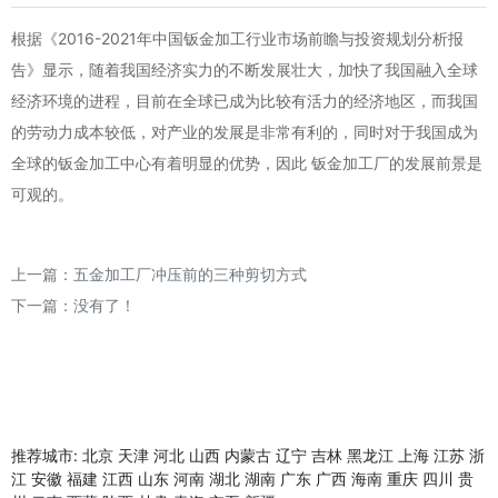
根据《2016-2021年中国钣金加工行业市场前瞻与投资规划分析报
告》显示，随着我国经济实力的不断发展壮大，加快了我国融入全球
经济环境的进程，目前在全球已成为比较有活力的经济地区，而我国
的劳动力成本较低，对产业的发展是非常有利的，同时对于我国成为
全球的钣金加工中心有着明显的优势，因此 钣金加工厂的发展前景是
可观的。
上一篇：
五金加工厂冲压前的三种剪切方式
下一篇：没有了！
推荐城市:
北京
天津
河北
山西
内蒙古
辽宁
吉林
黑龙江
上海
江苏
浙
江
安徽
福建
江西
山东
河南
湖北
湖南
广东
广西
海南
重庆
四川
贵