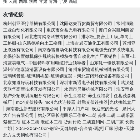
州
云南
西藏
陕西
甘肃
青海
宁夏
新疆
友情链接:
杭州创亚医疗器械有限公司
|
沈阳达夫百货商贸有限公司
|
常州恒隆
工业自动化有限公司
|
重庆市合益光电有限公司
|
厦门合兴凯利商贸
有限公司
|
河北志青网络科技有限公司
|
排水板_复合土工膜_单向土
工格栅-山东路德单向土工格栅
|
上海古岩石油化工有限公司
|
苏州亚
正液压有限公司
|
南京春雪自动化科技有限公司电弧光保护系统电弧
光保护装置微机保护规约转换模块春雪自动化生产厂家销售
|
首页-上
海蓝昊电气--中国特种矿用电缆行业领导者
|
山东轧一钢铁有限公司
|
温州市德嘉滤清器设备有限公司
|
沧州东贸输送机械制造有限公司
|
玻璃钢管道-玻璃钢桥架-玻璃钢支架 - 河北言阔环保设备有限公司
|
北京知道好玩科技有限公司
|
深圳市新通电子科技有限公司
|
武汉楚
天联华高新技术开发有限公司
|
永康市昊展机械有限公司
|
淮安帝企
鹅户外拓展训练服务有限公司
|
养生豆福坊-养生豆福坊
|
任县茂森机
械厂
|
mc4光伏接头_mc4光伏连接器_封腾光伏连接器|光伏接线盒厂
|
海南源达新型建材有限公司
|
平潭人门户网 -欢迎您的光临
|
泉州大
大广告有限公司
|
姑苏区采长尧民乐工作室-二胡 苏州二胡 二胡乐器
紫檀二胡 红木二胡 老红木二胡 货到付款 二胡直销网-二胡厂家 长尧
二胡
|
20cr-30cr-40cr-钢管-无缝钢管-合金管-现货|厂家|价格-天津
北方立天钢铁有限公司
|