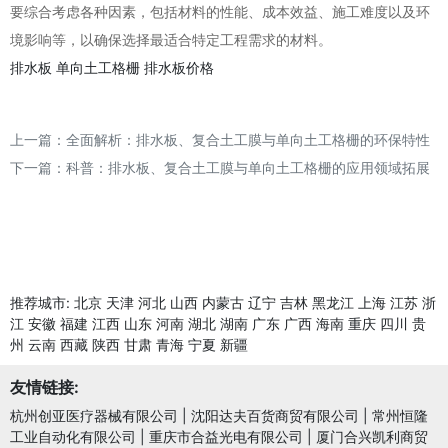
要综合考虑各种因素，包括材料的性能、成本效益、施工难度以及环
境影响等，以确保选择最适合特定工程需求的材料。
排水板
单向土工格栅
排水板价格
上一篇：
全面解析：排水板、复合土工膜与单向土工格栅的环保特性
下一篇：
科普：排水板、复合土工膜与单向土工格栅的应用领域拓展
推荐城市:
北京
天津
河北
山西
内蒙古
辽宁
吉林
黑龙江
上海
江苏
浙
江
安徽
福建
江西
山东
河南
湖北
湖南
广东
广西
海南
重庆
四川
贵
州
云南
西藏
陕西
甘肃
青海
宁夏
新疆
友情链接:
杭州创亚医疗器械有限公司
|
沈阳达夫百货商贸有限公司
|
常州恒隆
工业自动化有限公司
|
重庆市合益光电有限公司
|
厦门合兴凯利商贸