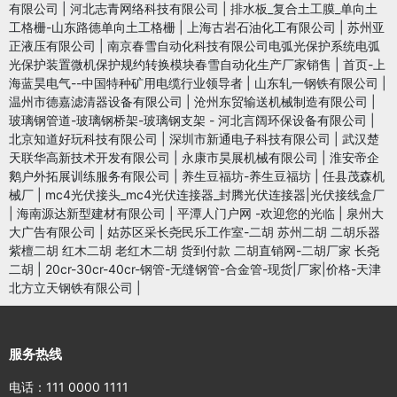
有限公司
|
河北志青网络科技有限公司
|
排水板_复合土工膜_单向土
工格栅-山东路德单向土工格栅
|
上海古岩石油化工有限公司
|
苏州亚
正液压有限公司
|
南京春雪自动化科技有限公司电弧光保护系统电弧
光保护装置微机保护规约转换模块春雪自动化生产厂家销售
|
首页-上
海蓝昊电气--中国特种矿用电缆行业领导者
|
山东轧一钢铁有限公司
|
温州市德嘉滤清器设备有限公司
|
沧州东贸输送机械制造有限公司
|
玻璃钢管道-玻璃钢桥架-玻璃钢支架 - 河北言阔环保设备有限公司
|
北京知道好玩科技有限公司
|
深圳市新通电子科技有限公司
|
武汉楚
天联华高新技术开发有限公司
|
永康市昊展机械有限公司
|
淮安帝企
鹅户外拓展训练服务有限公司
|
养生豆福坊-养生豆福坊
|
任县茂森机
械厂
|
mc4光伏接头_mc4光伏连接器_封腾光伏连接器|光伏接线盒厂
|
海南源达新型建材有限公司
|
平潭人门户网 -欢迎您的光临
|
泉州大
大广告有限公司
|
姑苏区采长尧民乐工作室-二胡 苏州二胡 二胡乐器
紫檀二胡 红木二胡 老红木二胡 货到付款 二胡直销网-二胡厂家 长尧
二胡
|
20cr-30cr-40cr-钢管-无缝钢管-合金管-现货|厂家|价格-天津
北方立天钢铁有限公司
|
服务热线
电话：111 0000 1111