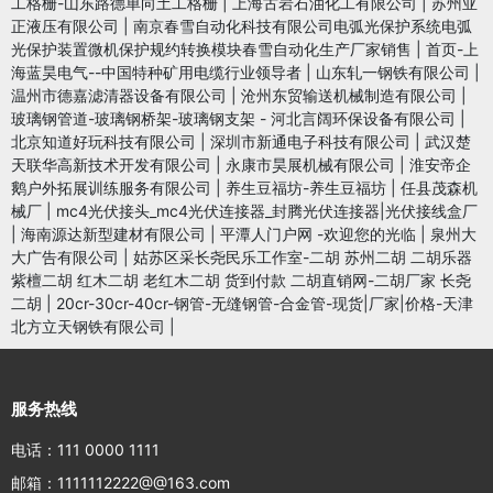
工格栅-山东路德单向土工格栅
|
上海古岩石油化工有限公司
|
苏州亚
正液压有限公司
|
南京春雪自动化科技有限公司电弧光保护系统电弧
光保护装置微机保护规约转换模块春雪自动化生产厂家销售
|
首页-上
海蓝昊电气--中国特种矿用电缆行业领导者
|
山东轧一钢铁有限公司
|
温州市德嘉滤清器设备有限公司
|
沧州东贸输送机械制造有限公司
|
玻璃钢管道-玻璃钢桥架-玻璃钢支架 - 河北言阔环保设备有限公司
|
北京知道好玩科技有限公司
|
深圳市新通电子科技有限公司
|
武汉楚
天联华高新技术开发有限公司
|
永康市昊展机械有限公司
|
淮安帝企
鹅户外拓展训练服务有限公司
|
养生豆福坊-养生豆福坊
|
任县茂森机
械厂
|
mc4光伏接头_mc4光伏连接器_封腾光伏连接器|光伏接线盒厂
|
海南源达新型建材有限公司
|
平潭人门户网 -欢迎您的光临
|
泉州大
大广告有限公司
|
姑苏区采长尧民乐工作室-二胡 苏州二胡 二胡乐器
紫檀二胡 红木二胡 老红木二胡 货到付款 二胡直销网-二胡厂家 长尧
二胡
|
20cr-30cr-40cr-钢管-无缝钢管-合金管-现货|厂家|价格-天津
北方立天钢铁有限公司
|
服务热线
电话：111 0000 1111
邮箱：1111112222@@163.com