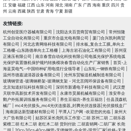
江
安徽
福建
江西
山东
河南
湖北
湖南
广东
广西
海南
重庆
四川
贵
州
云南
西藏
陕西
甘肃
青海
宁夏
新疆
友情链接:
杭州创亚医疗器械有限公司
|
沈阳达夫百货商贸有限公司
|
常州恒隆
工业自动化有限公司
|
重庆市合益光电有限公司
|
厦门合兴凯利商贸
有限公司
|
河北志青网络科技有限公司
|
排水板_复合土工膜_单向土
工格栅-山东路德单向土工格栅
|
上海古岩石油化工有限公司
|
苏州亚
正液压有限公司
|
南京春雪自动化科技有限公司电弧光保护系统电弧
光保护装置微机保护规约转换模块春雪自动化生产厂家销售
|
首页-上
海蓝昊电气--中国特种矿用电缆行业领导者
|
山东轧一钢铁有限公司
|
温州市德嘉滤清器设备有限公司
|
沧州东贸输送机械制造有限公司
|
玻璃钢管道-玻璃钢桥架-玻璃钢支架 - 河北言阔环保设备有限公司
|
北京知道好玩科技有限公司
|
深圳市新通电子科技有限公司
|
武汉楚
天联华高新技术开发有限公司
|
永康市昊展机械有限公司
|
淮安帝企
鹅户外拓展训练服务有限公司
|
养生豆福坊-养生豆福坊
|
任县茂森机
械厂
|
mc4光伏接头_mc4光伏连接器_封腾光伏连接器|光伏接线盒厂
|
海南源达新型建材有限公司
|
平潭人门户网 -欢迎您的光临
|
泉州大
大广告有限公司
|
姑苏区采长尧民乐工作室-二胡 苏州二胡 二胡乐器
紫檀二胡 红木二胡 老红木二胡 货到付款 二胡直销网-二胡厂家 长尧
二胡
|
20cr-30cr-40cr-钢管-无缝钢管-合金管-现货|厂家|价格-天津