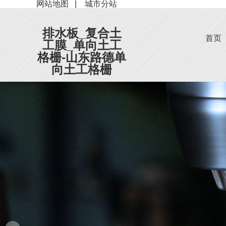
网站地图
|
城市分站
排水板_复合土
首页
工膜_单向土工
格栅-山东路德单
向土工格栅