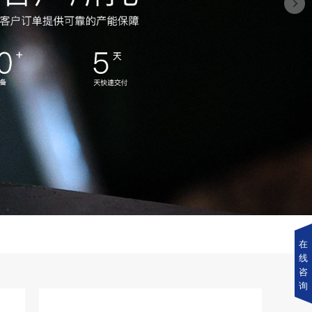
在
线
咨
询