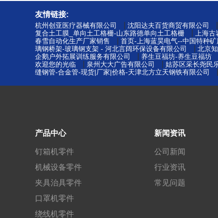
友情链接:
|
杭州创亚医疗器械有限公司
沈阳达夫百货商贸有限公司
|
复合土工膜_单向土工格栅-山东路德单向土工格栅
上海古
|
春雪自动化生产厂家销售
首页-上海蓝昊电气--中国特种
|
璃钢桥架-玻璃钢支架 - 河北言阔环保设备有限公司
北京知
|
企鹅户外拓展训练服务有限公司
养生豆福坊-养生豆福坊
|
|
欢迎您的光临
泉州大大广告有限公司
姑苏区采长尧民乐
缝钢管-合金管-现货|厂家|价格-天津北方立天钢铁有限公司
产品中心
新闻资讯
钉箱机零件
公司新闻
机械设备零件
行业资讯
夹具治具零件
常见问题
口罩机零件
绕线机零件