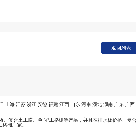
返回列表
江
上海
江苏
浙江
安徽
福建
江西
山东
河南
湖北
湖南
广东
广西
水板、复合土工膜、单向*工格栅等产品，并且在排水板价格、复
工格栅厂家。