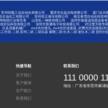
|
|
|
常州恒隆工业自动化有限公司
重庆市合益光电有限公司
厦门合兴
|
|
岩石油化工有限公司
苏州亚正液压有限公司
南京春雪自动化科技有
|
|
矿用电缆行业领导者
山东轧一钢铁有限公司
温州市德嘉滤清器设备有
|
|
道好玩科技有限公司
深圳市新通电子科技有限公司
武汉楚天联华
|
|
任县茂森机械厂
mc4光伏接头_mc4光伏连接器_封腾光伏连接器|
工作室-二胡 苏州二胡 二胡乐器 紫檀二胡 红木二胡 老红木二胡 货到付
|
快捷导航
联系我们
111 0000 1
关于我们
客户案例
地址：
广东省东莞市麻涌
生产能力
联系我们