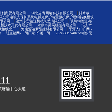
|
|
凯利商贸有限公司
河北志青网络科技有限公司
排水板_
限公司电弧光保护系统电弧光保护装置微机保护规约转换模块
|
|
限公司
沧州东贸输送机械制造有限公司
玻璃钢管道-玻
|
|
高新技术开发有限公司
永康市昊展机械有限公司
淮安帝
|
|
光伏接线盒厂
海南源达新型建材有限公司
平潭人门户网 -
|
款 二胡直销网-二胡厂家 长尧二胡
20cr-30cr-40cr-钢管-无
111
镇麻涌中心大道