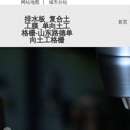
网站地图
|
城市分站
排水板_复合土
首页
工膜_单向土工
格栅-山东路德单
向土工格栅