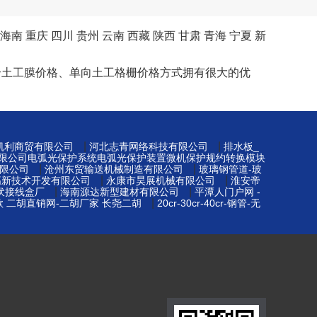
海南
重庆
四川
贵州
云南
西藏
陕西
甘肃
青海
宁夏
新
合土工膜价格、单向土工格栅价格方式拥有很大的优
|
|
凯利商贸有限公司
河北志青网络科技有限公司
排水板_
限公司电弧光保护系统电弧光保护装置微机保护规约转换模块
|
|
限公司
沧州东贸输送机械制造有限公司
玻璃钢管道-玻
|
|
高新技术开发有限公司
永康市昊展机械有限公司
淮安帝
|
|
光伏接线盒厂
海南源达新型建材有限公司
平潭人门户网 -
|
款 二胡直销网-二胡厂家 长尧二胡
20cr-30cr-40cr-钢管-无