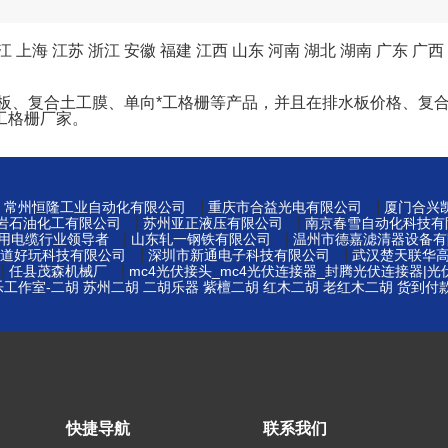
江
上海
江苏
浙江
安徽
福建
江西
山东
河南
湖北
湖南
广东
广西
水板、复合土工膜、单向*工格栅等产品，并且在排水板价格、复
工格栅厂家。
|
|
|
常州恒隆工业自动化有限公司
重庆市合益光电有限公司
厦门合兴
|
|
岩石油化工有限公司
苏州亚正液压有限公司
南京春雪自动化科技有
|
|
矿用电缆行业领导者
山东轧一钢铁有限公司
温州市德嘉滤清器设备有
|
|
道好玩科技有限公司
深圳市新通电子科技有限公司
武汉楚天联华
|
|
任县茂森机械厂
mc4光伏接头_mc4光伏连接器_封腾光伏连接器|
工作室-二胡 苏州二胡 二胡乐器 紫檀二胡 红木二胡 老红木二胡 货到付
|
快捷导航
联系我们