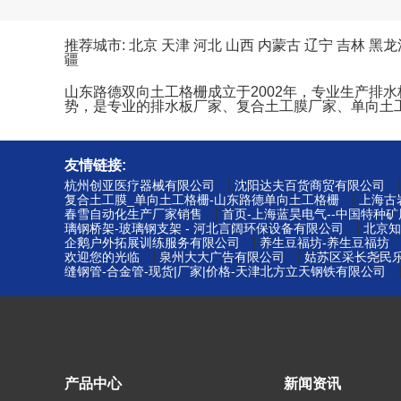
推荐城市:
北京
天津
河北
山西
内蒙古
辽宁
吉林
黑龙
疆
山东路德双向土工格栅成立于2002年，专业生产排
势，是专业的排水板厂家、复合土工膜厂家、单向土
友情链接:
|
杭州创亚医疗器械有限公司
沈阳达夫百货商贸有限公司
|
复合土工膜_单向土工格栅-山东路德单向土工格栅
上海古
|
春雪自动化生产厂家销售
首页-上海蓝昊电气--中国特种
|
璃钢桥架-玻璃钢支架 - 河北言阔环保设备有限公司
北京知
|
企鹅户外拓展训练服务有限公司
养生豆福坊-养生豆福坊
|
|
欢迎您的光临
泉州大大广告有限公司
姑苏区采长尧民乐
缝钢管-合金管-现货|厂家|价格-天津北方立天钢铁有限公司
产品中心
新闻资讯