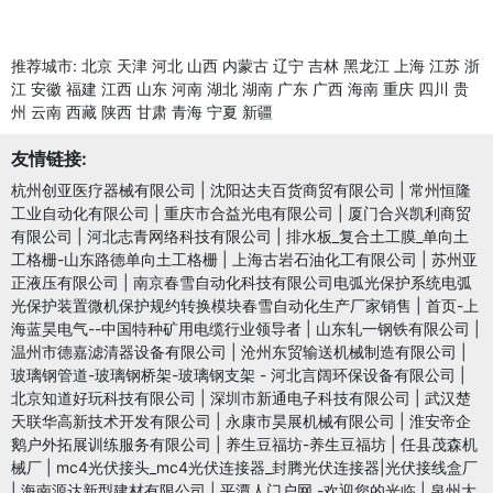
推荐城市:
北京
天津
河北
山西
内蒙古
辽宁
吉林
黑龙江
上海
江苏
浙
江
安徽
福建
江西
山东
河南
湖北
湖南
广东
广西
海南
重庆
四川
贵
州
云南
西藏
陕西
甘肃
青海
宁夏
新疆
友情链接:
杭州创亚医疗器械有限公司
|
沈阳达夫百货商贸有限公司
|
常州恒隆
工业自动化有限公司
|
重庆市合益光电有限公司
|
厦门合兴凯利商贸
有限公司
|
河北志青网络科技有限公司
|
排水板_复合土工膜_单向土
工格栅-山东路德单向土工格栅
|
上海古岩石油化工有限公司
|
苏州亚
正液压有限公司
|
南京春雪自动化科技有限公司电弧光保护系统电弧
光保护装置微机保护规约转换模块春雪自动化生产厂家销售
|
首页-上
海蓝昊电气--中国特种矿用电缆行业领导者
|
山东轧一钢铁有限公司
|
温州市德嘉滤清器设备有限公司
|
沧州东贸输送机械制造有限公司
|
玻璃钢管道-玻璃钢桥架-玻璃钢支架 - 河北言阔环保设备有限公司
|
北京知道好玩科技有限公司
|
深圳市新通电子科技有限公司
|
武汉楚
天联华高新技术开发有限公司
|
永康市昊展机械有限公司
|
淮安帝企
鹅户外拓展训练服务有限公司
|
养生豆福坊-养生豆福坊
|
任县茂森机
械厂
|
mc4光伏接头_mc4光伏连接器_封腾光伏连接器|光伏接线盒厂
|
海南源达新型建材有限公司
|
平潭人门户网 -欢迎您的光临
|
泉州大